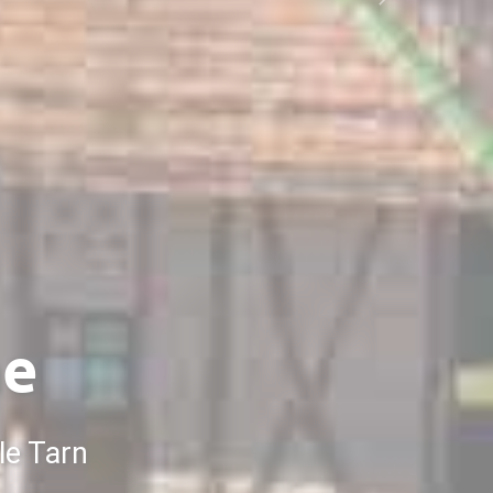
Next
y
el