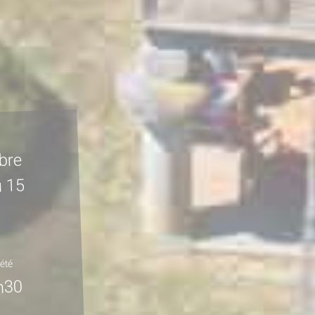
obre
u 15
été
h30