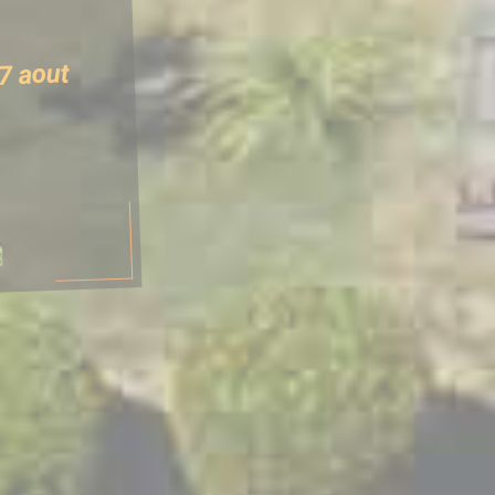
t lieu
27 aout